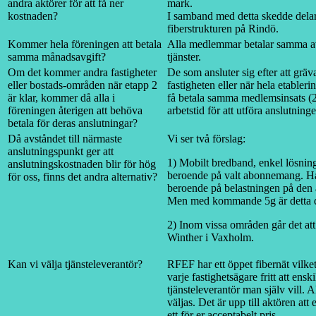
andra aktörer för att få ner
mark.
kostnaden?
I samband med detta skedde delar
fiberstrukturen på Rindö.
Kommer hela föreningen att betala
Alla medlemmar betalar samma av
samma månadsavgift?
tjänster.
Om det kommer andra fastigheter
De som ansluter sig efter att gräv
eller bostads-områden när etapp 2
fastigheten eller när hela etabler
är klar, kommer då alla i
få betala samma medlemsinsats (2
föreningen återigen att behöva
arbetstid för att utföra anslutning
betala för deras anslutningar?
Då avståndet till närmaste
Vi ser två förslag:
anslutningspunkt ger att
1) Mobilt bredband, enkel lösni
anslutningskostnaden blir för hög
beroende på valt abonnemang. Ha
för oss, finns det andra alternativ?
beroende på belastningen på den 
Men med kommande 5g är detta d
2) Inom vissa områden går det att
Winther i Vaxholm.
Kan vi välja tjänsteleverantör?
RFEF har ett öppet fibernät vilket 
varje fastighetsägare fritt att ensk
tjänsteleverantör man själv vill. A
väljas. Det är upp till aktören att
ett för er acceptabelt pris.