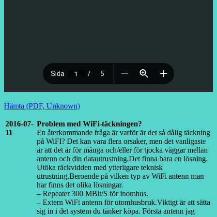
Hämta (PDF, Unknown)
2016-07-
Problem med WiFi-täckningen?
11
En återkommande fråga är varför är det så dålig täckning
på WiFI? Det kan vara flera orsaker, men det vanligaste
är att det är för många och/eller för tjocka väggar mellan
antenn och din datautrustning.Det finna bara en lösning.
Utöka räckvidden med ytterligare teknisk
utrustning.Beroende på vilken typ av WiFi antenn man
har finns det olika lösningar.
– Repeater 300 MBit/S för inomhus.
– Extern WiFi antenn för utomhusbruk.Viktigt är att sätta
sig in i det system du tänker köpa. Första antenn jag