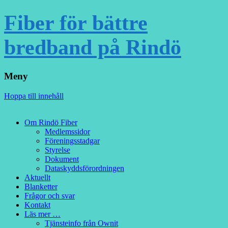
Fiber för bättre
bredband på Rindö
Meny
Hoppa till innehåll
Om Rindö Fiber
Medlemssidor
Föreningsstadgar
Styrelse
Dokument
Dataskyddsförordningen
Aktuellt
Blanketter
Frågor och svar
Kontakt
Läs mer …
Tjänsteinfo från Ownit