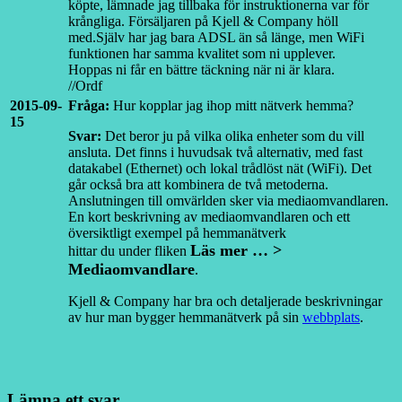
köpte, lämnade jag tillbaka för instruktionerna var för
krångliga. Försäljaren på Kjell & Company höll
med.Själv har jag bara ADSL än så länge, men WiFi
funktionen har samma kvalitet som ni upplever.
Hoppas ni får en bättre täckning när ni är klara.
//Ordf
2015-09-
Fråga:
Hur kopplar jag ihop mitt nätverk hemma?
15
Svar:
Det beror ju på vilka olika enheter som du vill
ansluta. Det finns i huvudsak två alternativ, med fast
datakabel (Ethernet) och lokal trådlöst nät (WiFi). Det
går också bra att kombinera de två metoderna.
Anslutningen till omvärlden sker via mediaomvandlaren.
En kort beskrivning av mediaomvandlaren och ett
översiktligt exempel på hemmanätverk
Läs mer … >
hittar du under fliken
Mediaomvandlare
.
Kjell & Company har bra och detaljerade beskrivningar
av hur man bygger hemmanätverk på sin
webbplats
.
Lämna ett svar