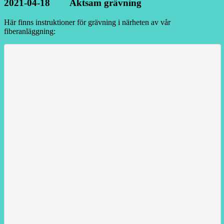
2021-04-18 Aktsam grävning
Här finns instruktioner för grävning i närheten av vår
fiberanläggning: