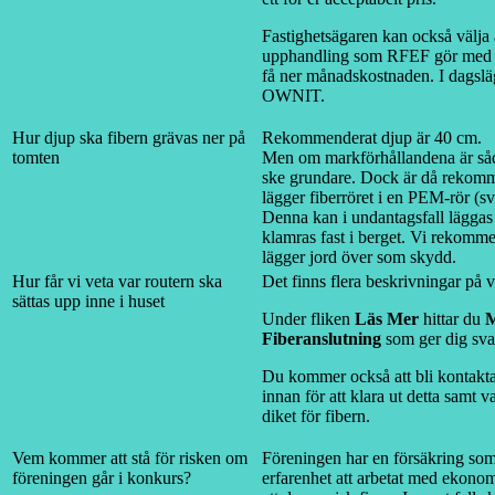
Fastighetsägaren kan också välja 
upphandling som RFEF gör med en 
få ner månadskostnaden. I dagslä
OWNIT.
Hur djup ska fibern grävas ner på
Rekommenderat djup är 40 cm.
tomten
Men om markförhållandena är såd
ske grundare. Dock är då rekomm
lägger fiberröret i en PEM-rör (s
Denna kan i undantagsfall läggas
klamras fast i berget. Vi rekomm
lägger jord över som skydd.
Hur får vi veta var routern ska
Det finns flera beskrivningar på 
sättas upp inne i huset
Under fliken
Läs Mer
hittar du
M
Fiberanslutning
som ger dig sva
Du kommer också att bli kontak
innan för att klara ut detta samt 
diket för fibern.
Vem kommer att stå för risken om
Föreningen har en försäkring som
föreningen går i konkurs?
erfarenhet att arbetat med ekonom