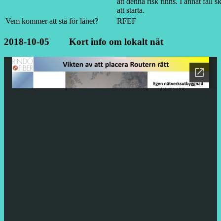
att denna risk finns. I annat fall s
att starta.
Vem kommer att stå för lånet?
RFEF
2018-10-05 Kort info om lokalt nät